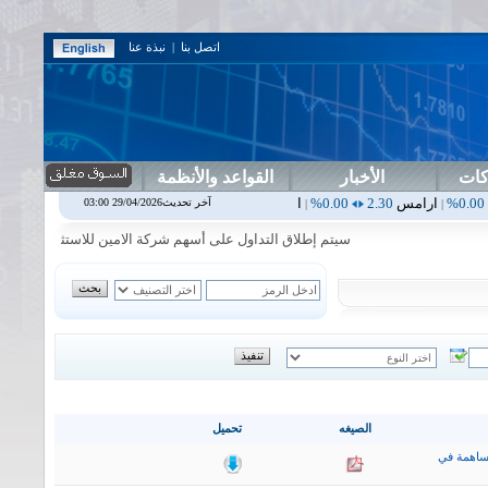
اتصل بنا
|
نبذة عنا
كات
الأخبار
القواعد والأنظمة
س
2.30
0.00%
اربيل
0.00
0.00%
اس بنك
0.00
0.00%
اسفنج
1.87
0.00%
آخر تحديث29/04/2026 03:00
|
|
|
سيتم إطلاق التداول على أسهم شركة الامين للاستثمار المالي في جلسة 
الصيغه
تحميل
ساهمة في