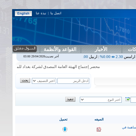
اتصل بنا
|
نبذة عنا
كات
الأخبار
القواعد والأنظمة
0.00%
اربيل
0.00
0.00%
اس بنك
0.00
0.00%
اسفنج
1.87
0.00%
اسلام
آخر تحديث29/04/2026 03:00
|
|
|
|
محضر إجتماع الهيئة العامة المصدق لشركة بغداد للمشروبات الغازية المنع
الصيغه
تحميل
ساهمة في