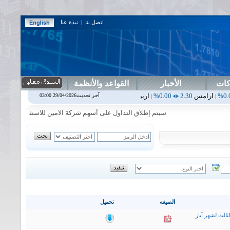
اتصل بنا
|
نبذة عنا
كات
الأخبار
القواعد والأنظمة
2
0.00%
اربيل
0.00
0.00%
اس بنك
0.00
0.00%
اسفنج
1.87
0.00%
ا
آخر تحديث29/04/2026 03:00
|
|
|
|
سيتم إطلاق التداول على أسهم شركة الامين للاستثمار المالي في جلسة 
الصيغه
تحميل
ثالث لشهر آيار