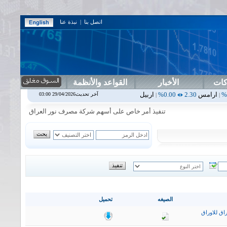
اتصل بنا
|
نبذة عنا
كات
الأخبار
القواعد والأنظمة
0.00%
اربيل
0.00
0.00%
اس بنك
0.00
0.00%
اسفنج
1.87
0.00%
اس
آخر تحديث29/04/2026 03:00
|
|
|
|
تنفيذ أمر خاص على أسهم شركة مصرف نور العراق في جلسة الاربعاء الم
الصيغه
تحميل
اق للاوراق