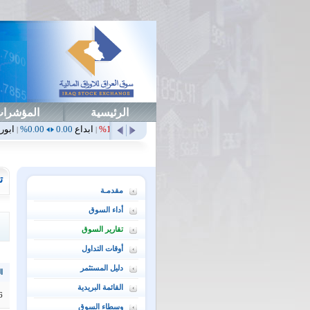
الرئيسية
المؤشرا
أمن
0.00
0.00%
أهلي
0.65
1.52%
ابداع
0.00
0.00%
ابورت
0.00
0.00%
|
|
|
|
ت
مقدمـة
أداء السوق
تقارير السوق
أوقات التداول
دليل المستثمر
ال
القائمة البريدية
6
وسطاء السوق