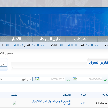
ت
الشركات
دليل الشركات
الأخبار
اتحاد
0.00
0.00%
اثاث
0.86
0.00%
اثمار
0.23
0.00%
ارامس
2.30
0.00%
|
|
|
|
سيتم إطلاق الت
قارير السوق
من
إلى
تاريخ
النوع
العنوان
الصيغه
التقرير اليومي لسوق العراق للاوراق
يومي
14/05/202
المالية