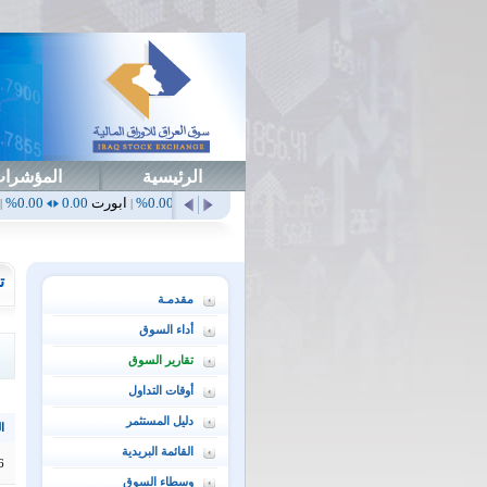
الرئيسية
المؤشرا
أهلي
0.65
1.52%
ابداع
0.00
0.00%
ابورت
0.00
0.00%
اتحاد
0.00
|
|
|
|
ت
مقدمـة
أداء السوق
تقارير السوق
أوقات التداول
دليل المستثمر
ال
القائمة البريدية
6
وسطاء السوق