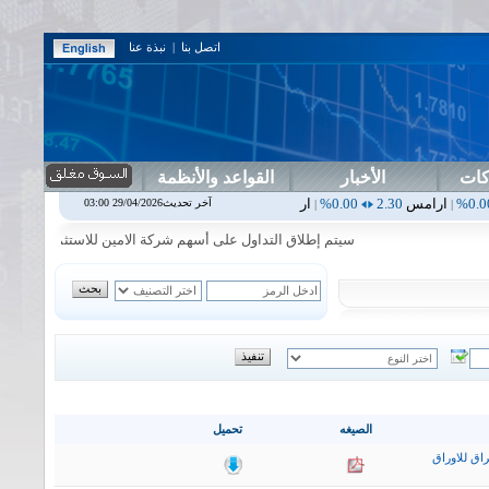
اتصل بنا
|
نبذة عنا
كات
الأخبار
القواعد والأنظمة
س
2.30
0.00%
اربيل
0.00
0.00%
اس بنك
0.00
0.00%
اسفنج
1.87
0.00%
آخر تحديث29/04/2026 03:00
|
|
|
سيتم إطلاق التداول على أسهم شركة الامين للاستثمار المالي في جلسة 
الصيغه
تحميل
اق للاوراق