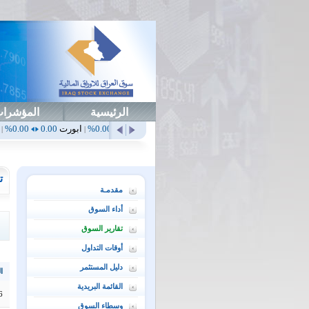
الرئيسية
المؤشرا
أهلي
0.65
1.52%
ابداع
0.00
0.00%
ابورت
0.00
0.00%
اتحاد
0.00
0.00%
|
|
|
|
ت
مقدمـة
أداء السوق
تقارير السوق
أوقات التداول
دليل المستثمر
ال
القائمة البريدية
6
وسطاء السوق