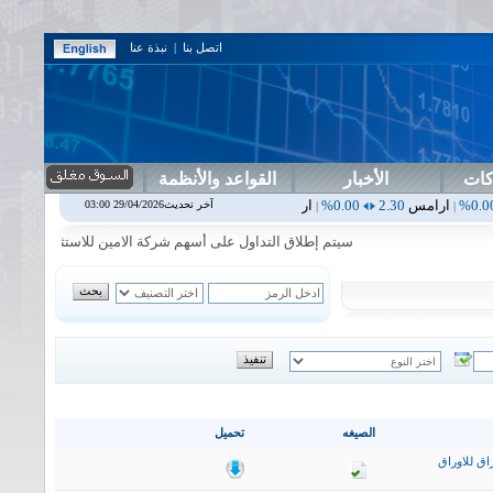
اتصل بنا
|
نبذة عنا
كات
الأخبار
القواعد والأنظمة
س
2.30
0.00%
اربيل
0.00
0.00%
اس بنك
0.00
0.00%
اسفنج
1.87
0.00%
آخر تحديث29/04/2026 03:00
|
|
|
سيتم إطلاق التداول على أسهم شركة الامين للاستثمار المالي في جلسة 
الصيغه
تحميل
اق للاوراق