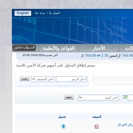
اتصل بنا
|
نبذة عنا
كات
الأخبار
القواعد والأنظمة
س
2.30
0.00%
اربيل
0.00
0.00%
اس بنك
0.00
0.00%
اسفنج
1.87
0.00%
آخر تحديث29/04/2026 03:00
|
|
|
سيتم إطلاق التداول على أسهم شركة الامين للاستثمار المالي في جلسة 
الصيغه
تحميل
اق للاوراق