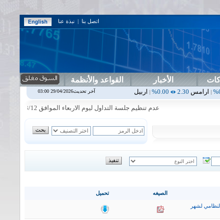
اتصل بنا
|
نبذة عنا
كات
الأخبار
القواعد والأنظمة
0.00%
اربيل
0.00
0.00%
اس بنك
0.00
0.00%
اسفنج
1.87
0.00%
اس
آخر تحديث29/04/2026 03:00
|
|
|
|
عدم تنظيم جلسة التداول ليوم الاربعاء الموافق 2026/8/12
|
سيتم
الصيغه
تحميل
لنظامي لشهر