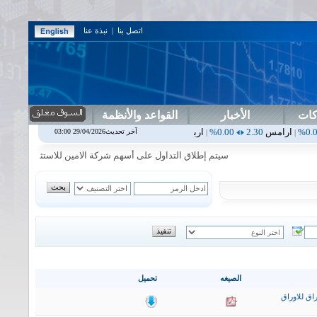
اتصل بنا
|
نبذة عنا
كات
الأخبار
القواعد والأنظمة
2.30
0.00%
اربيل
0.00
0.00%
اس بنك
0.00
0.00%
اسفنج
1.87
0.00%
آخر تحديث29/04/2026 03:00
|
|
|
سيتم إطلاق التداول على أسهم شركة الامين للاستثمار المالي في جلسة 
الصيغه
تحميل
اق للاوراق