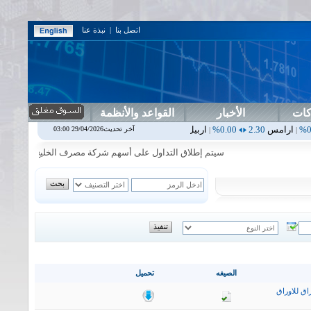
اتصل بنا
|
نبذة عنا
كات
الأخبار
القواعد والأنظمة
0.00%
اربيل
0.00
0.00%
اس بنك
0.00
0.00%
اسفنج
1.87
0.00%
اس
آخر تحديث29/04/2026 03:00
|
|
|
|
سيتم إطلاق التداول على أسهم شركة مصرف الخليج التجاري في جلسة الا
الصيغه
تحميل
اق للاوراق