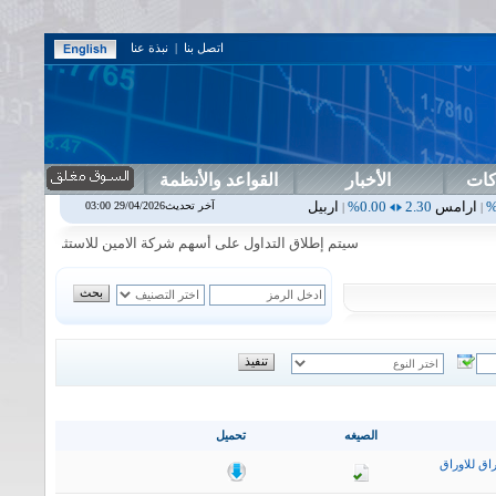
اتصل بنا
|
نبذة عنا
كات
الأخبار
القواعد والأنظمة
0.00%
اربيل
0.00
0.00%
اس بنك
0.00
0.00%
اسفنج
1.87
0.00%
اسل
آخر تحديث29/04/2026 03:00
|
|
|
|
سيتم إطلاق التداول على أسهم شركة الامين للاستثمار المالي في جلسة 
الصيغه
تحميل
اق للاوراق