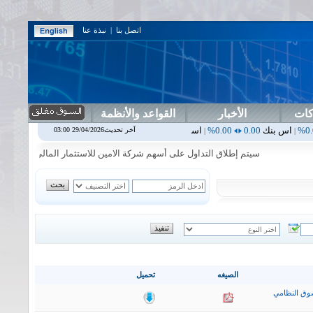
اتصل بنا
|
نبذة عنا
كات
الأخبار
القواعد والأنظمة
0.00
0.00%
اسفنج
1.87
0.00%
اسلام
1.06
1.92%
اسيا
16.54
0.30%
اش
آخر تحديث29/04/2026 03:00
|
|
|
|
سيتم إطلاق التداول على أسهم شركة الامين للاستثمار المالي في جلسة الاحد الم
الصيغه
تحميل
وق النظامي