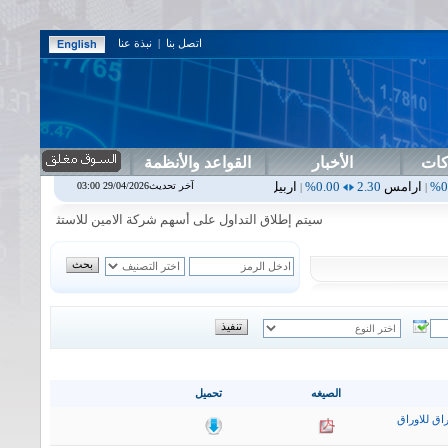
اتصل بنا
|
نبذة عنا
كات
الأخبار
القواعد والأنظمة
0.00%
اربيل
0.00
0.00%
اس بنك
0.00
0.00%
اسفنج
1.87
0.00%
اس
آخر تحديث29/04/2026 03:00
|
|
|
|
سيتم إطلاق التداول على أسهم شركة الامين للاستثمار المالي في جلسة 
الصيغه
تحميل
اق للاوراق