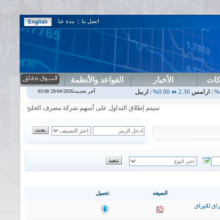
اتصل بنا
|
نبذة عنا
كات
الأخبار
القواعد والأنظمة
0.00%
اربيل
0.00
0.00%
اس بنك
0.00
0.00%
اسفنج
1.87
0.00%
اس
آخر تحديث29/04/2026 03:00
|
|
|
|
سيتم إطلاق التداول على أسهم شركة مصرف الخليج التجاري في جلسة الاث
الصيغه
تحميل
اق للاوراق