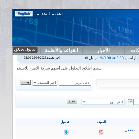
اتصل بنا
|
نبذة عنا
كات
الأخبار
القواعد والأنظمة
0.00%
اربيل
0.00
0.00%
اس بنك
0.00
0.00%
اسفنج
1.87
0.00%
اسلا
آخر تحديث29/04/2026 03:00
|
|
|
|
سيتم إطلاق التداول على أسهم شركة الامين للاستثمار المالي في جلسة ا
الصيغه
تحميل
ساهمة في