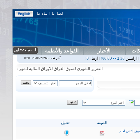
اتصل بنا
|
نبذة عنا
كات
الأخبار
القواعد والأنظمة
0.00%
اربيل
0.00
0.00%
اس بنك
0.00
0.00%
اسفنج
1.87
0.00%
اسلام
آخر تحديث29/04/2026 03:00
|
|
|
|
التقرير الشهري لسوق العراق للاوراق المالية لشهر تموز2026
|
تع
الصيغه
تحميل
ق الثاني لعام