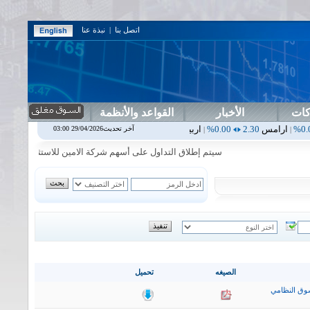
اتصل بنا
|
نبذة عنا
كات
الأخبار
القواعد والأنظمة
2
0.00%
اربيل
0.00
0.00%
اس بنك
0.00
0.00%
اسفنج
1.87
0.00%
ا
آخر تحديث29/04/2026 03:00
|
|
|
|
سيتم إطلاق التداول على أسهم شركة الامين للاستثمار المالي في جلسة 
الصيغه
تحميل
وق النظامي