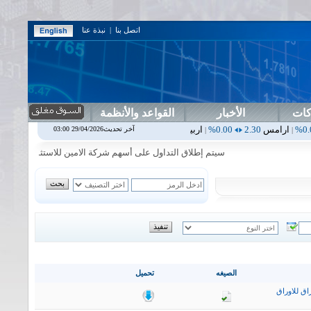
اتصل بنا
|
نبذة عنا
كات
الأخبار
القواعد والأنظمة
2.30
0.00%
اربيل
0.00
0.00%
اس بنك
0.00
0.00%
اسفنج
1.87
0.00%
آخر تحديث29/04/2026 03:00
|
|
|
سيتم إطلاق التداول على أسهم شركة الامين للاستثمار المالي في جلسة 
الصيغه
تحميل
اق للاوراق