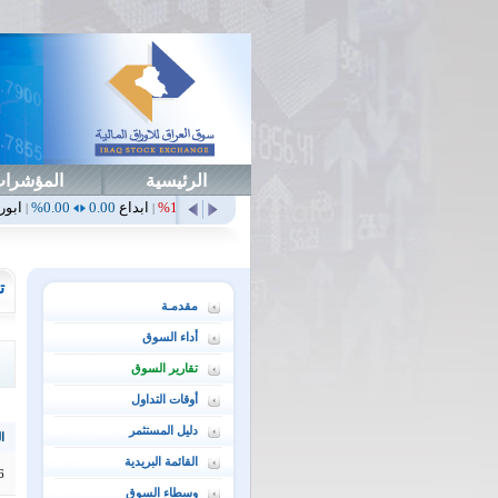
الرئيسية
المؤشرا
أمن
0.00
0.00%
أهلي
0.65
1.52%
ابداع
0.00
0.00%
ابورت
0.00
0.00%
|
|
|
|
ت
مقدمـة
أداء السوق
تقارير السوق
أوقات التداول
دليل المستثمر
ال
القائمة البريدية
6
وسطاء السوق