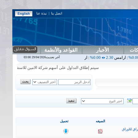
اتصل بنا
|
نبذة عنا
كات
الأخبار
القواعد والأنظمة
2.30
0.00%
اربيل
0.00
0.00%
اس بنك
0.00
0.00%
اسفنج
1.87
0.00%
آخر تحديث29/04/2026 03:00
|
|
|
سيتم إطلاق التداول على أسهم شركة الامين للاستثمار المالي في جلسة 
الصيغه
تحميل
اق للاوراق