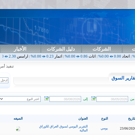
ت
الشركات
دليل الشركات
الأخبار
0.00%
اثاث
0.86
0.00%
اثمار
0.23
0.00%
ارامس
2.30
0.00%
اربيل
0.00
|
|
|
|
تنفيذ أمر خا
قارير السوق
من
إلى
تاريخ
النوع
العنوان
الصيغه
التقرير اليومي لسوق العراق للاوراق
يومي
23/06/202
المالية