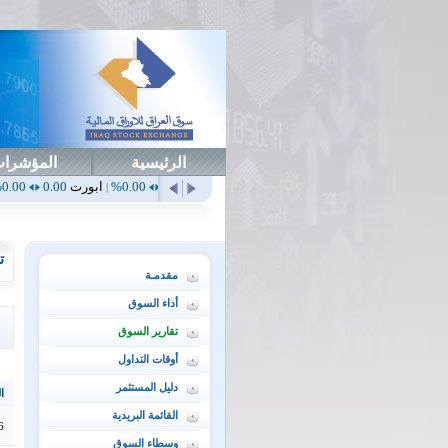
الرئيسية
المؤشرا
0.00%
أهلي
0.65
1.52%
ابداع
0.00
0.00%
ابورت
0.00
0.00%
اتحاد
0.00
|
|
|
|
ت
مقدمـة
أداء السوق
تقارير السوق
أوقات التداول
دليل المستثمر
ال
القائمة البريدية
6
وسطاء السوق