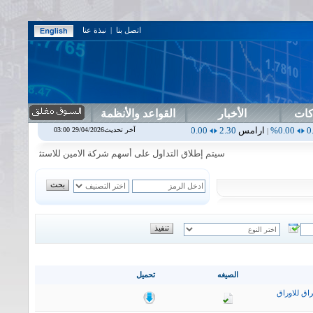
اتصل بنا
|
نبذة عنا
كات
الأخبار
القواعد والأنظمة
رامس
2.30
0.00%
اربيل
0.00
0.00%
اس بنك
0.00
0.00%
اسفنج
1.87
0.00%
آخر تحديث29/04/2026 03:00
|
|
|
سيتم إطلاق التداول على أسهم شركة الامين للاستثمار المالي في جلسة 
الصيغه
تحميل
اق للاوراق