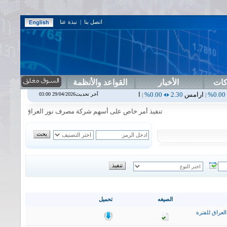
اتصل بنا
|
نبذة عنا
كات
الأخبار
القواعد والأنظمة
مس
2.30
0.00%
اربيل
0.00
0.00%
اس بنك
0.00
0.00%
اسفنج
1.87
0.00%
آخر تحديث29/04/2026 03:00
|
|
|
تنفيذ أمر خاص على أسهم شركة مصرف نور العراق في جلسة الاربعاء ال
الصيغه
تحميل
لعراق للفترة