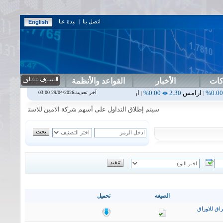
اتصل بنا
|
نبذة عنا
كات
الأخبار
القواعد والأنظمة
2.30
0.00%
اربيل
0.00
0.00%
اس بنك
0.00
0.00%
اسفنج
1.87
0.00%
آخر تحديث29/04/2026 03:00
|
|
|
سيتم إطلاق التداول على أسهم شركة الامين للاستثمار المالي في جلسة 
الصيغه
تحميل
اق للاوراق