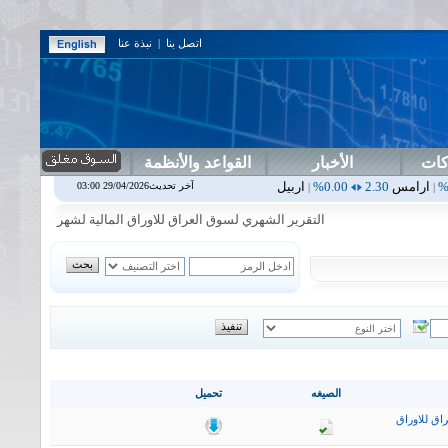
اتصل بنا
|
نبذة عنا
كات
الأخبار
القواعد والأنظمة
0.00%
اربيل
0.00
0.00%
اس بنك
0.00
0.00%
اسفنج
1.87
0.00%
اسل
آخر تحديث29/04/2026 03:00
|
|
|
|
التقرير الشهري لسوق العراق للاوراق المالية لشهر تموز2026
|
ت
الصيغه
تحميل
اق للاوراق