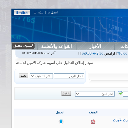
اتصل بنا
|
نبذة عنا
كات
الأخبار
القواعد والأنظمة
س
2.30
0.00%
اربيل
0.00
0.00%
اس بنك
0.00
0.00%
اسفنج
1.87
0.00%
آخر تحديث29/04/2026 03:00
|
|
|
سيتم إطلاق التداول على أسهم شركة الامين للاستثمار المالي في جلسة ا
الصيغه
تحميل
اق للاوراق