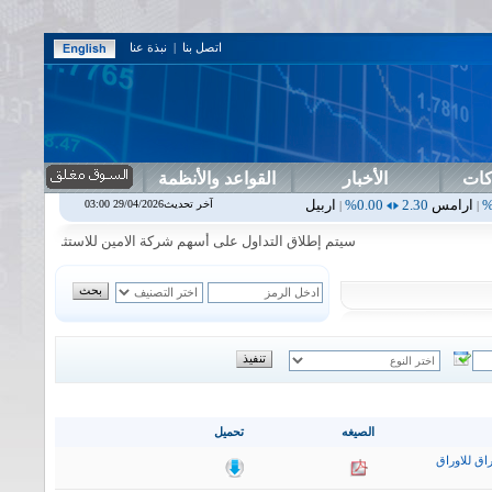
اتصل بنا
|
نبذة عنا
كات
الأخبار
القواعد والأنظمة
0.00%
اربيل
0.00
0.00%
اس بنك
0.00
0.00%
اسفنج
1.87
0.00%
اس
آخر تحديث29/04/2026 03:00
|
|
|
|
سيتم إطلاق التداول على أسهم شركة الامين للاستثمار المالي في جلسة 
الصيغه
تحميل
اق للاوراق