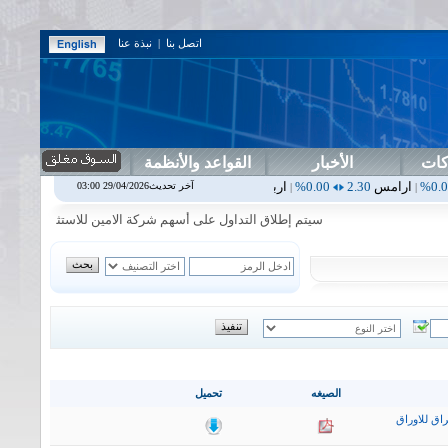
اتصل بنا
|
نبذة عنا
كات
الأخبار
القواعد والأنظمة
2.30
0.00%
اربيل
0.00
0.00%
اس بنك
0.00
0.00%
اسفنج
1.87
0.00%
آخر تحديث29/04/2026 03:00
|
|
|
سيتم إطلاق التداول على أسهم شركة الامين للاستثمار المالي في جلسة 
الصيغه
تحميل
اق للاوراق