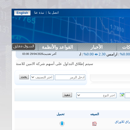
اتصل بنا
|
نبذة عنا
كات
الأخبار
القواعد والأنظمة
2.30
0.00%
اربيل
0.00
0.00%
اس بنك
0.00
0.00%
اسفنج
1.87
0.00%
آخر تحديث29/04/2026 03:00
|
|
|
سيتم إطلاق التداول على أسهم شركة الامين للاستثمار المالي في جلسة 
الصيغه
تحميل
اق للاوراق