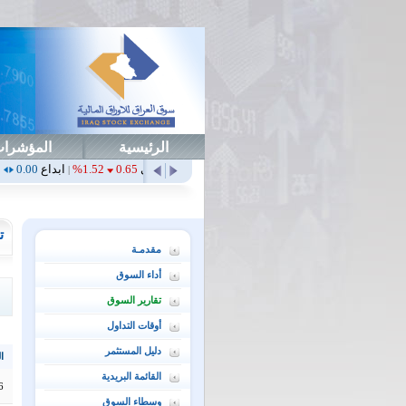
الرئيسية
المؤشرا
1.71
0.00%
أمن
0.00
0.00%
أهلي
0.65
1.52%
ابداع
0.00
0.00%
ابور
|
|
|
|
ت
مقدمـة
أداء السوق
تقارير السوق
أوقات التداول
دليل المستثمر
ال
القائمة البريدية
6
وسطاء السوق