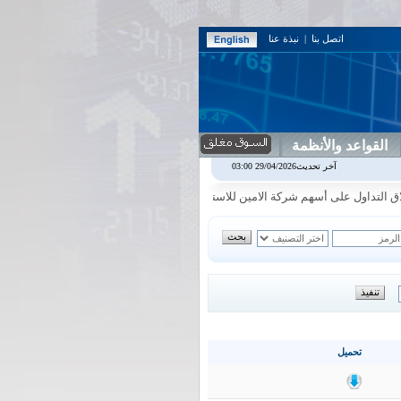
اتصل بنا
|
نبذة عنا
القواعد والأنظمة
مس
2.30
0.00%
اربيل
0.00
0.00%
اس بنك
0.00
0.00%
اسفنج
1.87
0.00%
آخر تحديث29/04/2026 03:00
|
|
|
داول على أسهم شركة الامين للاستثمار المالي في جلسة الاحد الموافق 2026/8/9
|
تحميل