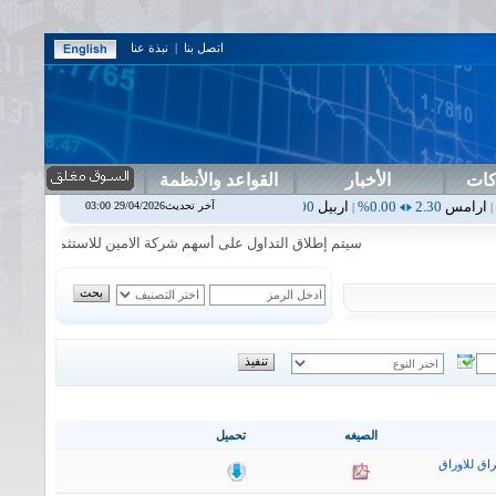
اتصل بنا
|
نبذة عنا
كات
الأخبار
القواعد والأنظمة
0.00%
اربيل
0.00
0.00%
اس بنك
0.00
0.00%
اسفنج
1.87
0.00%
اسلا
آخر تحديث29/04/2026 03:00
|
|
|
|
سيتم إطلاق التداول على أسهم شركة الامين للاستثمار المالي في جلسة ا
الصيغه
تحميل
اق للاوراق