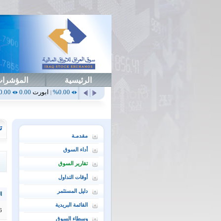
الرئيسية
المؤشرا
0.00%
أهلي
0.65
1.52%
ابداع
0.00
0.00%
ابورت
0.00
0.00%
اتحاد
0.00
|
|
|
|
ت
مقدمـة
أداء السوق
تقارير السوق
أوقات التداول
دليل المستثمر
ال
القائمة البريدية
6
وسطاء السوق