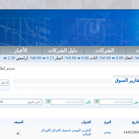
ت
الشركات
دليل الشركات
الأخبار
0.00%
اثاث
0.86
0.00%
اثمار
0.23
0.00%
ارامس
2.30
0.00%
اربيل
0.00
|
|
|
|
سيتم إطلاق ال
قارير السوق
من
إلى
تاريخ
النوع
العنوان
الصيغه
التقرير اليومي لسوق العراق للاوراق
يومي
14/05/202
المالية