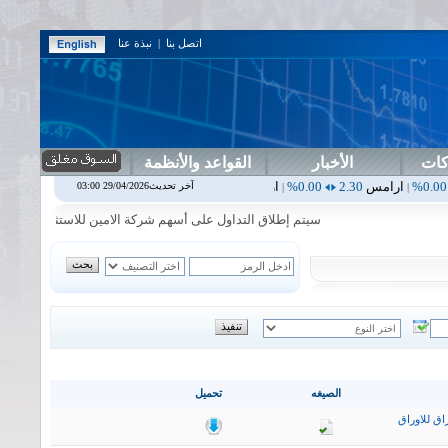
اتصل بنا
|
نبذة عنا
كات
الأخبار
القواعد والأنظمة
س
2.30
0.00%
اربيل
0.00
0.00%
اس بنك
0.00
0.00%
اسفنج
1.87
0.00%
آخر تحديث29/04/2026 03:00
|
|
|
سيتم إطلاق التداول على أسهم شركة الامين للاستثمار المالي في جلسة 
الصيغه
تحميل
اق للاوراق