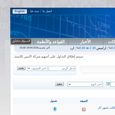
اتصل بنا
|
نبذة عنا
كات
الأخبار
القواعد والأنظمة
2.30
0.00%
اربيل
0.00
0.00%
اس بنك
0.00
0.00%
اسفنج
1.87
0.00%
آخر تحديث29/04/2026 03:00
|
|
|
سيتم إطلاق التداول على أسهم شركة الامين للاستثمار المالي في جلسة 
الصيغه
تحميل
ثالث لشهر آيار