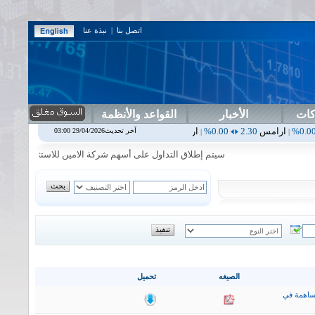
اتصل بنا
|
نبذة عنا
كات
الأخبار
القواعد والأنظمة
2.30
0.00%
اربيل
0.00
0.00%
اس بنك
0.00
0.00%
اسفنج
1.87
0.00%
آخر تحديث29/04/2026 03:00
|
|
|
سيتم إطلاق التداول على أسهم شركة الامين للاستثمار المالي في جلسة 
الصيغه
تحميل
ساهمة في