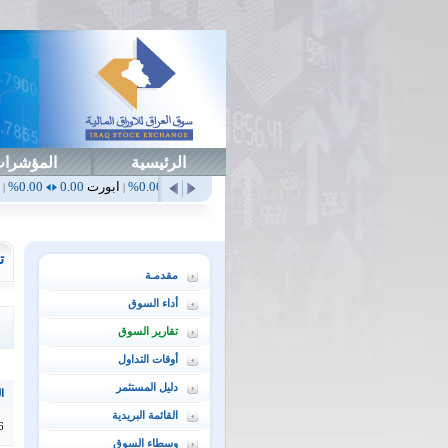
الرئيسية
المؤشرا
أهلي
0.65
1.52%
ابداع
0.00
0.00%
ابورت
0.00
0.00%
اتحاد
0.00
0.00%
|
|
|
|
ت
مقدمـة
أداء السوق
تقارير السوق
أوقات التداول
دليل المستثمر
ال
القائمة البريدية
6
وسطاء السوق