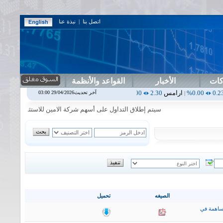
اتصل بنا
|
نبذة عنا
كات
الأخبار
القواعد والأنظمة
ارامس
2.30
0.00%
اربيل
0.00
0.00%
اس بنك
0.00
0.00%
اسفنج
1.87
آخر تحديث29/04/2026 03:00
|
|
|
|
سيتم إطلاق التداول على أسهم شركة الامين للاستثمار المالي في جلسة ا
الصيغه
تحميل
ساهمة في