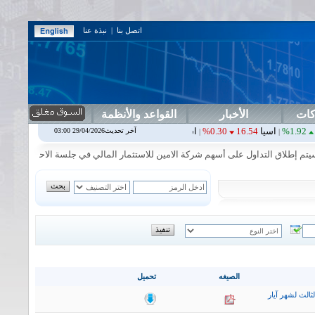
اتصل بنا
|
نبذة عنا
كات
الأخبار
القواعد والأنظمة
16.54
0.30%
اشور
0.24
0.00%
اشورف
29.03
4.98%
اقتصاد
0.22
0.00%
آخر تحديث29/04/2026 03:00
|
|
|
إطلاق التداول على أسهم شركة الامين للاستثمار المالي في جلسة الاحد الموافق 2026/8/9
الصيغه
تحميل
ثالث لشهر آيار