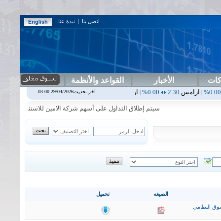
اتصل بنا
|
نبذة عنا
كات
الأخبار
القواعد والأنظمة
س
2.30
0.00%
اربيل
0.00
0.00%
اس بنك
0.00
0.00%
اسفنج
1.87
0.00%
آخر تحديث29/04/2026 03:00
|
|
|
سيتم إطلاق التداول على أسهم شركة الامين للاستثمار المالي في جلسة 
الصيغه
تحميل
وق النظامي