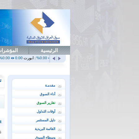
الرئيسية
المؤشرا
أهلي
0.65
1.52%
ابداع
0.00
0.00%
ابورت
0.00
0.00%
اتحاد
0.00
|
|
|
|
ت
مقدمـة
أداء السوق
تقارير السوق
أوقات التداول
دليل المستثمر
ال
القائمة البريدية
6
وسطاء السوق