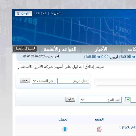
اتصل بنا
|
نبذة عنا
كات
الأخبار
القواعد والأنظمة
يل
0.00
0.00%
اس بنك
0.00
0.00%
اسفنج
1.87
0.00%
اسلام
1.06
1.92%
آخر تحديث29/04/2026 03:00
|
|
|
سيتم إطلاق التداول على أسهم شركة الامين للاستثمار المالي في جلسة الاح
الصيغه
تحميل
اق للاوراق