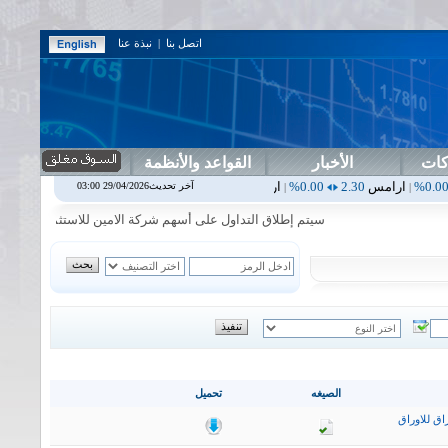
اتصل بنا
|
نبذة عنا
كات
الأخبار
القواعد والأنظمة
2.30
0.00%
اربيل
0.00
0.00%
اس بنك
0.00
0.00%
اسفنج
1.87
0.00%
آخر تحديث29/04/2026 03:00
|
|
|
سيتم إطلاق التداول على أسهم شركة الامين للاستثمار المالي في جلسة ا
الصيغه
تحميل
اق للاوراق