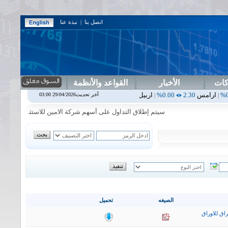
اتصل بنا
|
نبذة عنا
كات
الأخبار
القواعد والأنظمة
2.30
0.00%
اربيل
0.00
0.00%
اس بنك
0.00
0.00%
اسفنج
1.87
0.00%
آخر تحديث29/04/2026 03:00
|
|
|
|
سيتم إطلاق التداول على أسهم شركة الامين للاستثمار المالي في جلسة 
الصيغه
تحميل
اق للاوراق