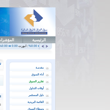
الرئيسية
المؤشرا
أهلي
0.65
1.52%
ابداع
0.00
0.00%
ابورت
0.00
0.00%
اتحاد
0.00
|
|
|
|
ت
مقدمـة
أداء السوق
تقارير السوق
أوقات التداول
دليل المستثمر
ال
القائمة البريدية
6
وسطاء السوق