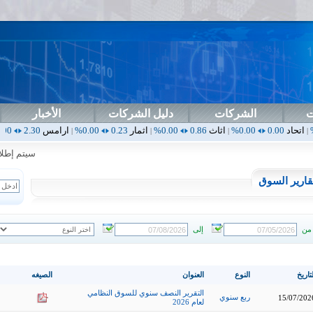
ت
الشركات
دليل الشركات
الأخبار
0.00%
اثاث
0.86
0.00%
اثمار
0.23
0.00%
ارامس
2.30
0.00%
اربيل
0.00
|
|
|
|
سيتم إطلاق ال
قارير السوق
من
إلى
تاريخ
النوع
العنوان
الصيغه
التقرير النصف سنوي للسوق النظامي
ربع سنوي
15/07/202
لعام 2026