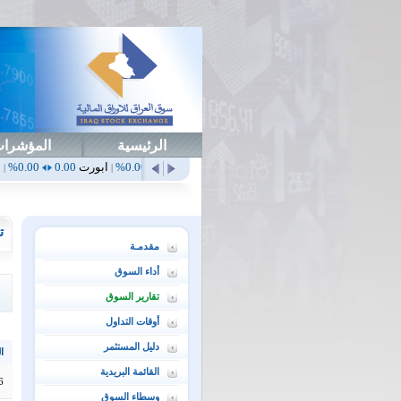
الرئيسية
المؤشرا
أهلي
0.65
1.52%
ابداع
0.00
0.00%
ابورت
0.00
0.00%
اتحاد
0.00
0.00%
|
|
|
|
ت
مقدمـة
أداء السوق
تقارير السوق
أوقات التداول
دليل المستثمر
ال
القائمة البريدية
6
وسطاء السوق