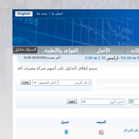
اتصل بنا
|
نبذة عنا
كات
الأخبار
القواعد والأنظمة
امس
2.30
0.00%
اربيل
0.00
0.00%
اس بنك
0.00
0.00%
اسفنج
1.87
0.00%
آخر تحديث29/04/2026 03:00
|
|
|
سيتم إطلاق التداول على أسهم شركة مصرف الخليج التجاري في جلسة ال
الصيغه
تحميل
اق للاوراق