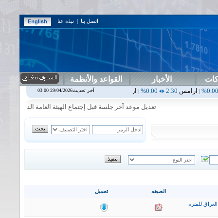
اتصل بنا
|
نبذة عنا
كات
الأخبار
القواعد والأنظمة
س
2.30
0.00%
اربيل
0.00
0.00%
اس بنك
0.00
0.00%
اسفنج
1.87
0.00%
آخر تحديث29/04/2026 03:00
|
|
|
تعديل موعد آخر جلسة قبل إجتماع الهيئة العامة الذي سيعقد يوم الجمعة 2026/8/14لشركة طريق الخازر للانتاج الم
الصيغه
تحميل
لعراق للفترة